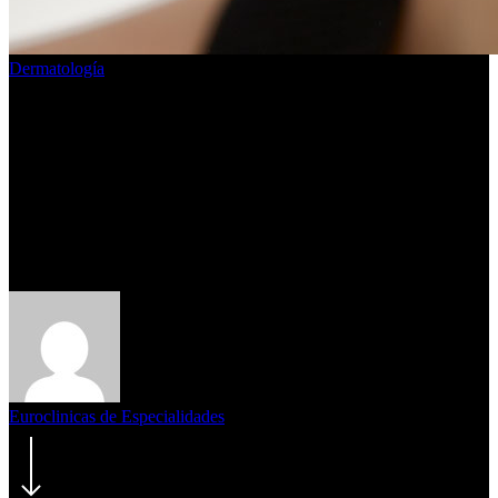
Dermatología
¡Que no te engañen! –
Descubrimos 6 mitos sobre el
ácido hialurónico – ¿Serán
verdad?
Euroclinicas de Especialidades
23/09/2021
mayo 23rd, 2023