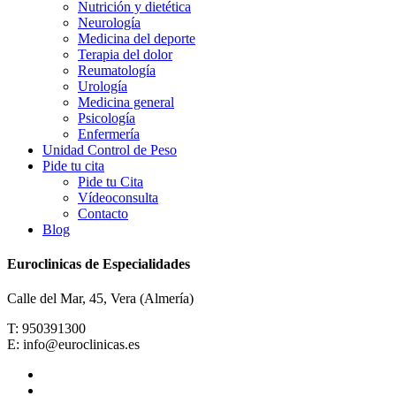
Nutrición y dietética
Neurología
Medicina del deporte
Terapia del dolor
Reumatología
Urología
Medicina general
Psicología
Enfermería
Unidad Control de Peso
Pide tu cita
Pide tu Cita
Vídeoconsulta
Contacto
Blog
Euroclinicas de Especialidades
Calle del Mar, 45, Vera (Almería)
T: 950391300
E: info@euroclinicas.es