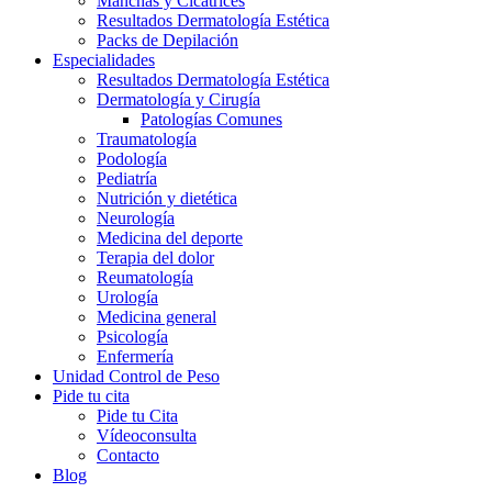
Manchas y Cicatrices
Resultados Dermatología Estética
Packs de Depilación
Especialidades
Resultados Dermatología Estética
Dermatología y Cirugía
Patologías Comunes
Traumatología
Podología
Pediatría
Nutrición y dietética
Neurología
Medicina del deporte
Terapia del dolor
Reumatología
Urología
Medicina general
Psicología
Enfermería
Unidad Control de Peso
Pide tu cita
Pide tu Cita
Vídeoconsulta
Contacto
Blog