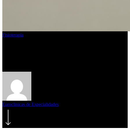
Fisioterapia
¿Suelo pélvico debilitado?
Causas y Soluciones
Euroclinicas de Especialidades
10/08/2022
agosto 28th, 2025