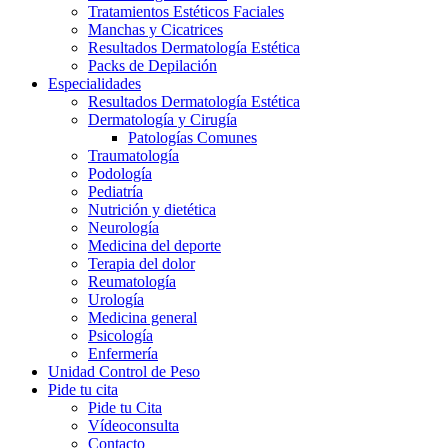
Tratamientos Estéticos Faciales
Manchas y Cicatrices
Resultados Dermatología Estética
Packs de Depilación
Especialidades
Resultados Dermatología Estética
Dermatología y Cirugía
Patologías Comunes
Traumatología
Podología
Pediatría
Nutrición y dietética
Neurología
Medicina del deporte
Terapia del dolor
Reumatología
Urología
Medicina general
Psicología
Enfermería
Unidad Control de Peso
Pide tu cita
Pide tu Cita
Vídeoconsulta
Contacto